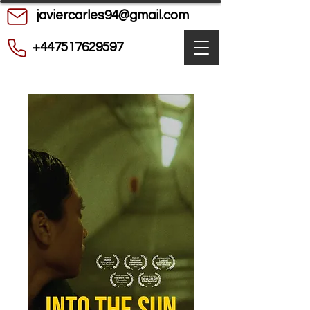
javiercarles94@gmail.com
+447517629597